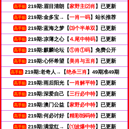
219期:眉目清朗【
家野主⑵肖
】已更新
高手贴
219期:金多宝→【
一肖一码
】站长推荐
高手贴
219期:蓝海之梦【
⑶个半单双
】已更新
高手贴
219期:凉薄之心【
⒋尾中特码
】已更新
高手贴
219期:麒麟论坛【
①肖①码
】免费公开
高手贴
219期:心怀希望【
美肖与丑肖
】已更新
高手贴
219期:老奇人→【
绝杀三肖
】49期准49期
高手贴
219期:雨后阳光【
一肖解平特
】已更新
高手贴
219期:深爱自己【
三行必中特
】已更新
高手贴
219期:澳门公益【
家野必中特
】已更新
高手贴
219期:何必讨好【
精彩⒂码特
】已更新
高手贴
219期:满堂红→【
⑴波爆中特
】已更新
高手贴