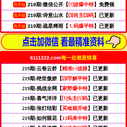
219期:微信公开【
⑴波爆中特
】免费领
高手贴
219期:诗意山水【
⑶肖主⑶码
】已更新
高手贴
219期:疏星稀雨【
⒈码爆平特
】已更新
高手贴
6111222.com
每一处都是惊喜
219期:
云卷云舒【
精准㈠波路
】已更新
219期:
绝世傲娇【
⑶字解平特
】已更新
219期:
挑战全网【
家野爆中特
】已更新
219期:
喜气洋洋【
⑴头主⑴码
】已更新
219期:
张灯结彩【
买啥就开啥
】已更新
219期:
如何眼花【
13码来中特
】已更新