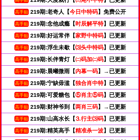
219期:大度就行【
㈢尾不中特
】已更新
高手贴
219期:老奇人【
今日中特码
】免费公开
高手贴
219期:念他成瘾【
时辰解平特
】已更新
高手贴
219期:好运常伴【
家野中特码
】已更新
高手贴
219期:浮生未歇【
⑶头中特码
】已更新
高手贴
219期:长伴青灯【
㈡码加㈡码
】已更新
高手贴
219期:晨曦微雨【
内幕一码
】→已更新
高手贴
219期:宁缺毋滥【
独合肖中特
】已更新
高手贴
219期:可爱糖包【
⑤肖主⑤码
】已更新
高手贴
219期:财神爷到【
两肖三码
】→已更新
高手贴
219期:山高水长【
⒊行主⑶码
】已更新
高手贴
219期:精英高手【
精准杀一波
】已更新
高手贴