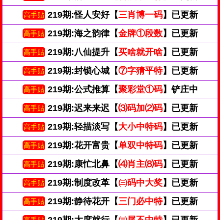
219期:怪人安好【
三肖博一码
】已更新
高手贴
219期:海之韵律【
金牌①段数
】已更新
高手贴
219期:八仙提升【
买啥就开啥
】已更新
高手贴
219期:封锁心城【
⑦字猜平特
】已更新
高手贴
219期:公式推算【
聚彩堂①码
】铲庄中
高手贴
219期:迟来来迟【
⑶码加⑵码
】已更新
高手贴
219期:轻描淡写【
大小中特码
】已更新
高手贴
219期:花开富贵【
单双中特码
】已更新
高手贴
219期:康忙北鼻【
⑷肖主⑻码
】已更新
高手贴
219期:制度改革【
㈢码中大奖
】已更新
高手贴
219期:静待花开【
三门必中特
】已更新
高手贴