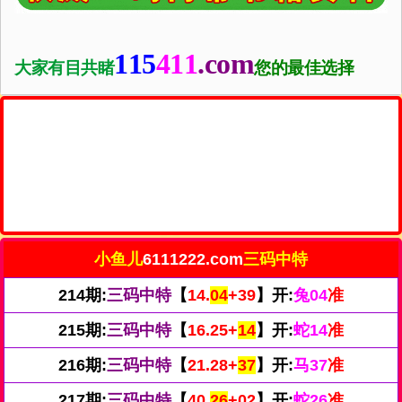
115
411
.com
大家有目共睹
您的最佳选择
小鱼儿
6111222.com
三码中特
214期:
三码中特
【
14.
04
+39
】开:
兔04
准
215期:
三码中特
【
16.25+
14
】开:
蛇14
准
216期:
三码中特
【
21.28+
37
】开:
马37
准
217期:
三码中特
【
40.
26
+02
】开:
蛇26
准