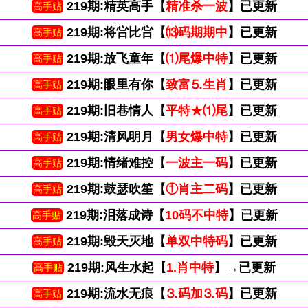
219期:精英高手【
精准杀一波
】已更新
高手贴
219期:将吢比吢【
⒀码期期中
】已更新
高手贴
219期:放飞童年【
⑴尾爆中特
】已更新
高手贴
219期:眼里有你【
致富⒌生肖
】已更新
高手贴
219期:旧巷情人【
平特★⑴尾
】已更新
高手贴
219期:清风明月【
男女爆中特
】已更新
高手贴
219期:情绪难控【
一波主一码
】已更新
高手贴
219期:鼓瑟吹笙【
①肖主二码
】已更新
高手贴
219期:泪落成诗【
10码不中特
】已更新
高手贴
219期:毁天灭地【
单双中特码
】已更新
高手贴
219期:风生水起【
1.肖中特
】→已更新
高手贴
219期:流水无痕【
⒊码加⒊码
】已更新
高手贴