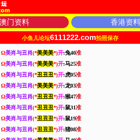
澳门资料
香港资
6111222.com
小鱼儿论坛
拍照保存
Ω
美肖与丑肖
(*
美
美
美
*)
开
:兔40
准
Ω
美肖与丑肖
(*
美
美
美
*)
开
:马25
准
Ω
美肖与丑肖
(*
丑
丑
丑
*)
开
:虎05
准
Ω
美肖与丑肖
(*
美
美
美
*)
开
:龙03
准
Ω
美肖与丑肖
(*
丑
丑
丑
*)
开
:猴47
准
Ω
美肖与丑肖
(*
丑
丑
丑
*)
开
:鼠31
准
Ω
美肖与丑肖
(*
丑
丑
丑
*)
开
:鼠19
准
Ω
美肖与丑肖
(*
丑
丑
丑
*)
开
:猪08
准