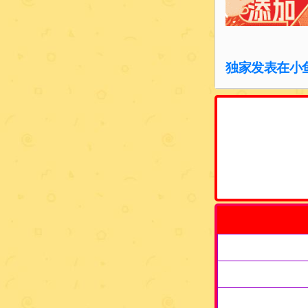
独家发表在小