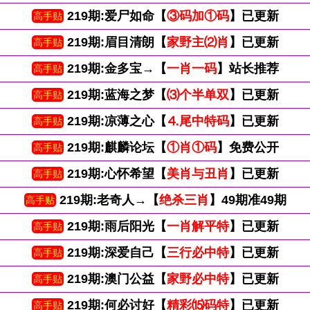
219期:爱尸如命【
③码加①码
】已更新
高手贴
219期:眉目清朗【
家野主⑵肖
】已更新
高手贴
219期:金多宝→【
一肖一码
】站长推荐
高手贴
219期:蓝海之梦【
⑶个半单双
】已更新
高手贴
219期:凉薄之心【
⒋尾中特码
】已更新
高手贴
219期:麒麟论坛【
①肖①码
】免费公开
高手贴
219期:心怀希望【
美肖与丑肖
】已更新
高手贴
219期:老奇人→【
绝杀三肖
】49期准49期
高手贴
219期:雨后阳光【
一肖解平特
】已更新
高手贴
219期:深爱自己【
三行必中特
】已更新
高手贴
219期:澳门公益【
家野必中特
】已更新
高手贴
219期:何必讨好【
精彩⒂码特
】已更新
高手贴