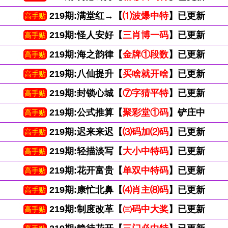
219期:满堂红→【
⑴波爆中特
】已更新
高手贴
219期:怪人安好【
三肖博一码
】已更新
高手贴
219期:海之韵律【
金牌①段数
】已更新
高手贴
219期:八仙提升【
买啥就开啥
】已更新
高手贴
219期:封锁心城【
⑦字猜平特
】已更新
高手贴
219期:公式推算【
聚彩堂①码
】铲庄中
高手贴
219期:迟来来迟【
⑶码加⑵码
】已更新
高手贴
219期:轻描淡写【
大小中特码
】已更新
高手贴
219期:花开富贵【
单双中特码
】已更新
高手贴
219期:康忙北鼻【
⑷肖主⑻码
】已更新
高手贴
219期:制度改革【
㈢码中大奖
】已更新
高手贴