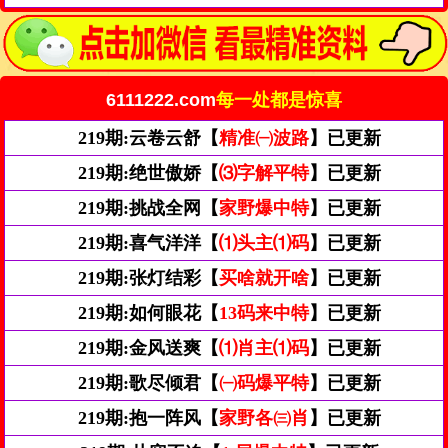
6111222.com
每一处都是惊喜
219期:
云卷云舒【
精准㈠波路
】已更新
219期:
绝世傲娇【
⑶字解平特
】已更新
219期:
挑战全网【
家野爆中特
】已更新
219期:
喜气洋洋【
⑴头主⑴码
】已更新
219期:
张灯结彩【
买啥就开啥
】已更新
219期:
如何眼花【
13码来中特
】已更新
219期:
金风送爽【
⑴肖主⑴码
】已更新
219期:
歌尽倾君【
㈠码爆平特
】已更新
219期:
抱一阵风【
家野各㈢肖
】已更新