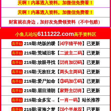
天啊！内幕透入资料。加微信免费看！
天啊！内幕透入资料。加微信免费看！
财富就在身边，加好友免费领资料（不中包赔）
6111222.com
小鱼儿论坛
高手资料区
219期:绝版的嗳【
⑷字猜平特
】已更新
高手贴
219期:荒城旧客【
二波主二码
】已更新
高手贴
219期:放眼寻找【
⑵肖加⑵码
】已更新
高手贴
219期:无敌狂龙【
两头主两码
】已更新
高手贴
219期:爱尸如命【
③码加①码
】已更新
高手贴
219期:眉目清朗【
家野主⑵肖
】已更新
高手贴
219期:金多宝→【
一肖一码
】站长推荐
高手贴
219期:蓝海之梦【
⑶个半单双
】已更新
高手贴