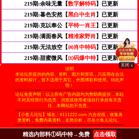
219期:
余味无量【
数字解特码
】已更新
219期:
暮色安然【
黑白中生肖
】已更新
219期:
克以奉公【
平特一肖王
】已更新
219期:
满面春风【
精准家野肖
】已更新
219期:
无法放空【
㈣肖中特码
】已更新
219期:
甜蜜微风【
㈤码爆中特
】已更新
关闭 x
说明
本论坛所提供的内容、资料、图片和资讯，只应用在合法
的资料探讨，暂不适用于其它，外围博彩和使用。特此声
明！
论坛免责声明：以上所有广告内容均为赞助商提供，本站
不对其经营行为负责。浏览或使用者须自行承担有关责
任，本网站恕不负责。
【小鱼儿论坛】域名：6111222.com 六合在线，收集各
类资料，免费内幕资料，走势分析，尽在小鱼儿论坛。
精选内部料①码中特→免费
点击领取