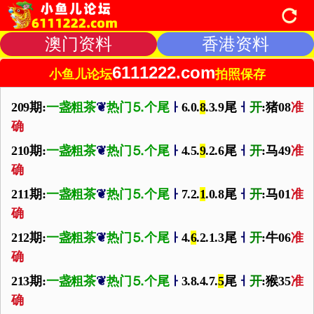
澳门资料
香港资料
6111222.com
小鱼儿论坛
拍照保存
209期:
一盏粗茶
❦
热门⒌个尾
ㅏ
6.0.
8
.3.9尾
ㅓ
开
:猪08
准
确
210期:
一盏粗茶
❦
热门⒌个尾
ㅏ
4.5.
9
.2.6尾
ㅓ
开
:马49
准
确
211期:
一盏粗茶
❦
热门⒌个尾
ㅏ
7.2.
1
.0.8尾
ㅓ
开
:马01
准
确
212期:
一盏粗茶
❦
热门⒌个尾
ㅏ
4.
6
.2.1.3尾
ㅓ
开
:牛06
准
确
213期:
一盏粗茶
❦
热门⒌个尾
ㅏ
3.8.4.7.
5
尾
ㅓ
开
:猴35
准
确