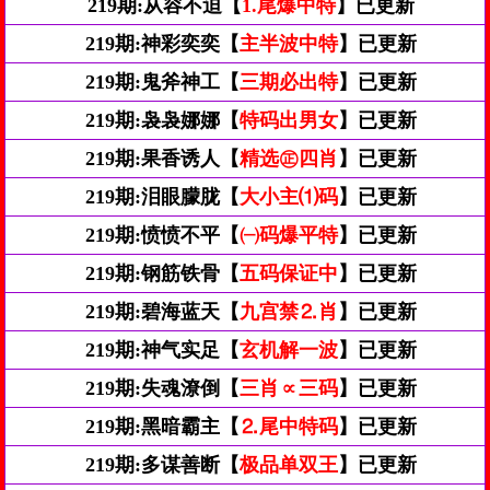
219期:
从容不迫【
1.尾爆中特
】已更新
219期:
神彩奕奕【
主半波中特
】已更新
219期:
鬼斧神工【
三期必出特
】已更新
219期:
袅袅娜娜【
特码出男女
】已更新
219期:
果香诱人【
精选㊣四肖
】已更新
219期:
泪眼朦胧【
大小主⑴码
】已更新
219期:
愤愤不平【
㈠码爆平特
】已更新
219期:
钢筋铁骨【
五码保证中
】已更新
219期:
碧海蓝天【
九宫禁⒉肖
】已更新
219期:
神气实足【
玄机解一波
】已更新
219期:
失魂潦倒【
三肖∝三码
】已更新
219期:
黑暗霸主【
⒉尾中特码
】已更新
219期:
多谋善断【
极品单双王
】已更新